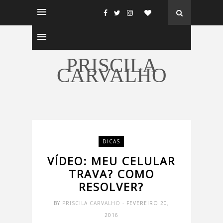
PRISCILA
CARVALHO
DICAS
VÍDEO: MEU CELULAR
TRAVA? COMO
RESOLVER?
BY
PRISCILA CARVALHO
- FEVEREIRO 20,
2016