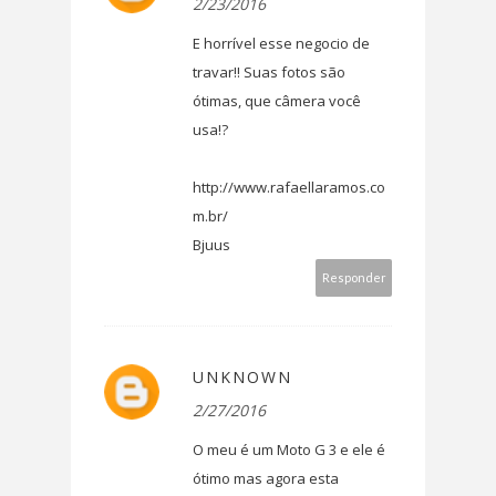
2/23/2016
E horrível esse negocio de
travar!! Suas fotos são
ótimas, que câmera você
usa!?
http://www.rafaellaramos.co
m.br/
Bjuus
Responder
UNKNOWN
2/27/2016
O meu é um Moto G 3 e ele é
ótimo mas agora esta