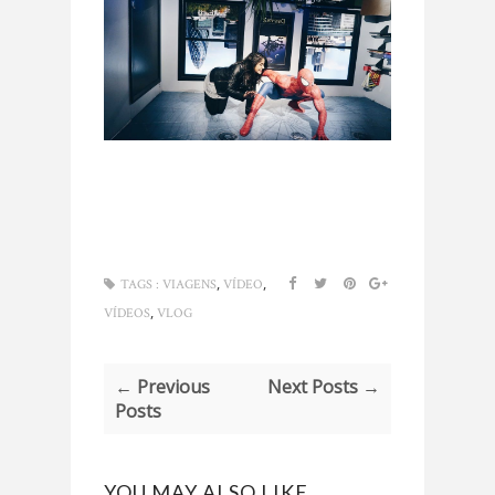
,
,
TAGS :
VIAGENS
VÍDEO
,
VÍDEOS
VLOG
← Previous
Next Posts →
Posts
YOU MAY ALSO LIKE