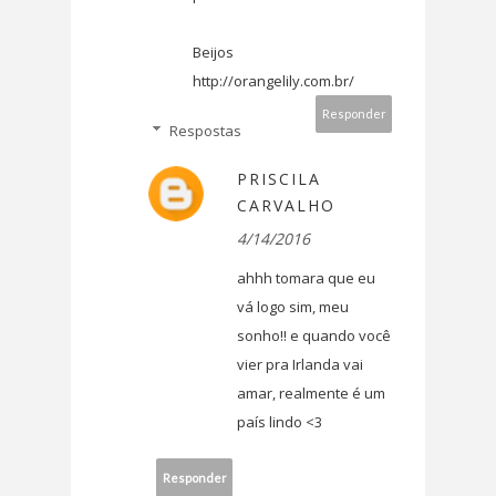
Beijos
http://orangelily.com.br/
Responder
Respostas
PRISCILA
CARVALHO
4/14/2016
ahhh tomara que eu
vá logo sim, meu
sonho!! e quando você
vier pra Irlanda vai
amar, realmente é um
país lindo <3
Responder