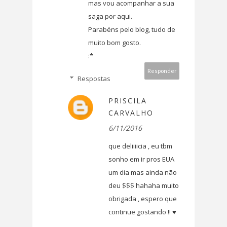
mas vou acompanhar a sua
saga por aqui.
Parabéns pelo blog, tudo de
muito bom gosto.
:*
Responder
Respostas
PRISCILA
CARVALHO
6/11/2016
que deliiiicia , eu tbm
sonho em ir pros EUA
um dia mas ainda não
deu $$$ hahaha muito
obrigada , espero que
continue gostando !! ♥