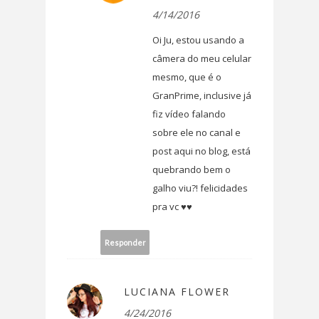
4/14/2016
Oi Ju, estou usando a
câmera do meu celular
mesmo, que é o
GranPrime, inclusive já
fiz vídeo falando
sobre ele no canal e
post aqui no blog, está
quebrando bem o
galho viu?! felicidades
pra vc ♥♥
Responder
LUCIANA FLOWER
4/24/2016