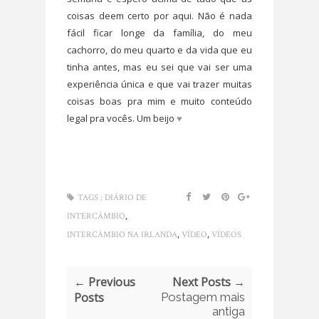
coisas deem certo por aqui. Não é nada
fácil ficar longe da família, do meu
cachorro, do meu quarto e da vida que eu
tinha antes, mas eu sei que vai ser uma
experiência única e que vai trazer muitas
coisas boas pra mim e muito conteúdo
legal pra vocês. Um beijo
♥
TAGS :
DIÁRIO DE
,
INTERCÂMBIO
,
,
INTERCÂMBIO NA IRLANDA
VÍDEO
VÍDEOS
← Previous
Next Posts →
Posts
Postagem mais
antiga