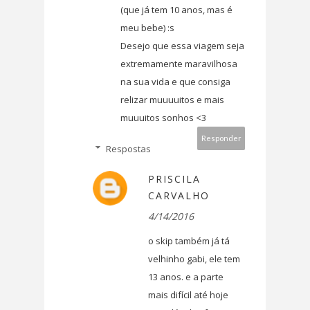
(que já tem 10 anos, mas é
meu bebe) :s
Desejo que essa viagem seja
extremamente maravilhosa
na sua vida e que consiga
relizar muuuuitos e mais
muuuitos sonhos <3
Responder
Respostas
PRISCILA
CARVALHO
4/14/2016
o skip também já tá
velhinho gabi, ele tem
13 anos. e a parte
mais difícil até hoje