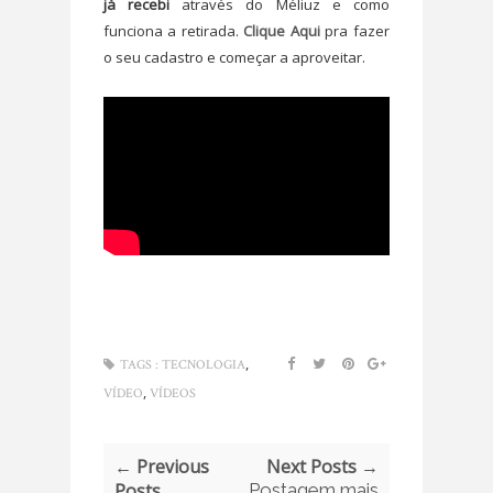
já recebi
através do Méliuz e como
funciona a retirada.
Clique Aqui
pra fazer
o seu cadastro e começar a aproveitar.
,
TAGS :
TECNOLOGIA
,
VÍDEO
VÍDEOS
← Previous
Next Posts →
Posts
Postagem mais