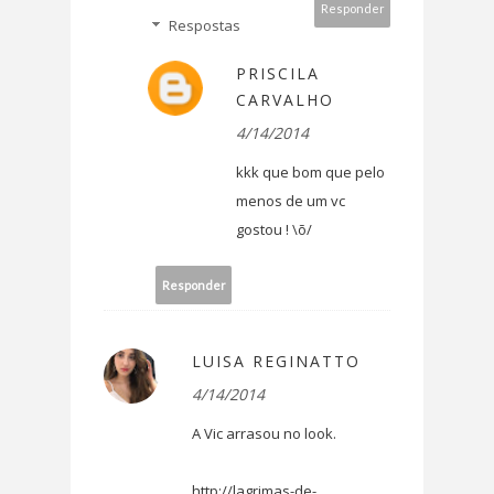
Responder
Respostas
PRISCILA
CARVALHO
4/14/2014
kkk que bom que pelo
menos de um vc
gostou ! \õ/
Responder
LUISA REGINATTO
4/14/2014
A Vic arrasou no look.
http://lagrimas-de-