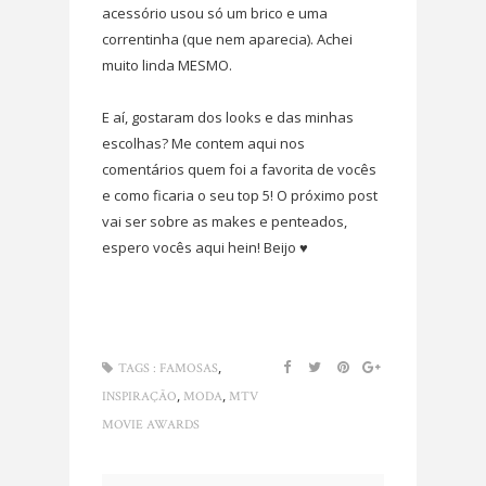
acessório usou só um brico e uma
correntinha (que nem aparecia). Achei
muito linda MESMO.
E aí, gostaram dos looks e das minhas
escolhas? Me contem aqui nos
comentários quem foi a favorita de vocês
e como ficaria o seu top 5! O próximo post
vai ser sobre as makes e penteados,
espero vocês aqui hein! Beijo ♥
,
TAGS :
FAMOSAS
,
,
INSPIRAÇÃO
MODA
MTV
MOVIE AWARDS