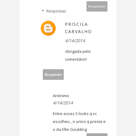
Responder
Respostas
PRISCILA
CARVALHO
4/14/2014
obrigada pelo
comentário!
Responder
Anônimo
4/14/2014
Entre esses 5 looks q vc
escolheu , o unico q presta e
o da Ellie Goulding