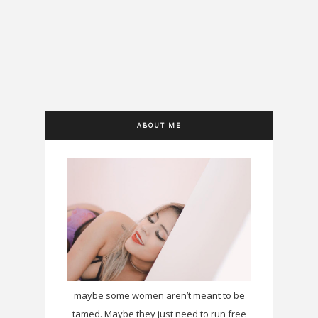
ABOUT ME
maybe some women aren’t meant to be
tamed. Maybe they just need to run free