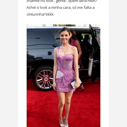
charme no look.. gente.. quem diria hein?
Achei o look a minha cara, só me falta a
cinturinha! kkkk