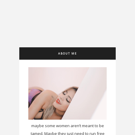
ABOUT ME
maybe some women aren’t meant to be
tamed. Maybe they just need to run free