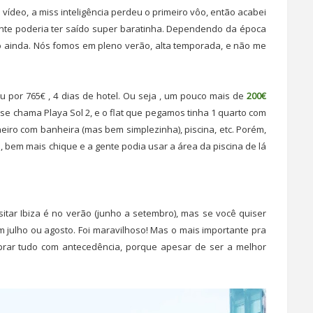
vídeo, a miss inteligência perdeu o primeiro vôo, então acabei
te poderia ter saído super baratinha. Dependendo da época
to ainda. Nós fomos em pleno verão, alta temporada, e não me
 por 765€ , 4 dias de hotel. Ou seja , um pouco mais de
200€
u se chama Playa Sol 2, e o flat que pegamos tinha 1 quarto com
iro com banheira (mas bem simplezinha), piscina, etc. Porém,
, bem mais chique e a gente podia usar a área da piscina de lá
tar Ibiza é no verão (junho a setembro), mas se você quiser
 julho ou agosto. Foi maravilhoso! Mas o mais importante pra
prar tudo com antecedência, porque apesar de ser a melhor