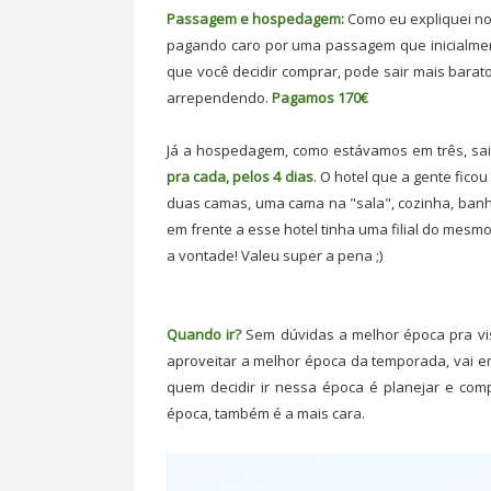
Passagem e hospedagem:
Como eu expliquei no 
pagando caro por uma passagem que inicialmen
que você decidir comprar, pode sair mais bara
arrependendo.
Pagamos 170€
Já a hospedagem, como estávamos em três, saiu
pra cada, pelos 4 dias
. O hotel que a gente fico
duas camas, uma cama na "sala", cozinha, banhe
em frente a esse hotel tinha uma filial do mesmo
a vontade! Valeu super a pena ;)
Quando ir?
Sem dúvidas a melhor época pra visi
aproveitar a melhor época da temporada, vai em
quem decidir ir nessa época é planejar e com
época, também é a mais cara.