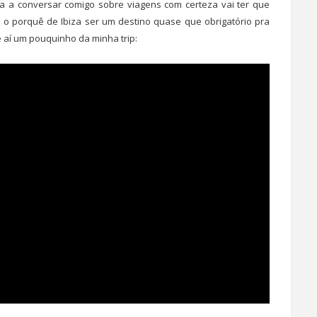
ça a conversar comigo sobre viagens com certeza vai ter que
 o porquê de Ibiza ser um destino quase que obrigatório pra
e aí um pouquinho da minha trip: