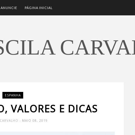
ANUNCIE
PÁGINA INICIAL
SCILA CARV
ESPANHA
O, VALORES E DICAS
A CARVALHO
- MAIO 08, 2019