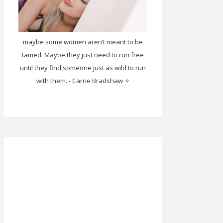
maybe some women aren’t meant to be
tamed. Maybe they just need to run free
until they find someone just as wild to run
with them. - Carrie Bradshaw ✧