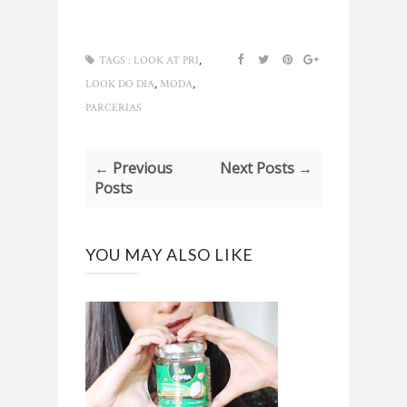
,
TAGS :
LOOK AT PRI
,
,
LOOK DO DIA
MODA
PARCERIAS
← Previous
Next Posts →
Posts
YOU MAY ALSO LIKE