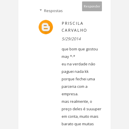
Responder
Respostas
PRISCILA
CARVALHO
5/29/2014
que bom que gostou
may *-*
eu na verdade não
paguei nada kk
porque fechei uma
parceria com a
empresa.
mas realmente, o
preço deles é suuuper
em conta, muito mais
barato que muitas