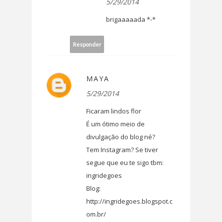
5/29/2014
brigaaaaada *-*
Responder
MAYA
5/29/2014
Ficaram lindos flor
É um ótimo meio de
divulgação do blog né?
Tem Instagram? Se tiver
segue que eu te sigo tbm:
ingridegoes
Blog:
http://ingridegoes.blogspot.c
om.br/