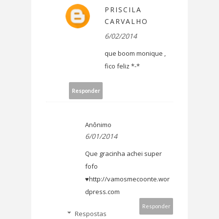
PRISCILA
CARVALHO
6/02/2014
que boom monique ,
fico feliz *-*
Responder
Anônimo
6/01/2014
Que gracinha achei super
fofo
♥http://vamosmecoonte.wor
dpress.com
Responder
Respostas