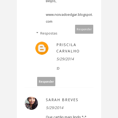
Beijos,
www.noivadoedgar.blogspot.
com
Responder
Respostas
PRISCILA
CARVALHO
5/29/2014
:D
Responder
SARAH BREVES
5/29/2014
Que cartão mais lindo *-*