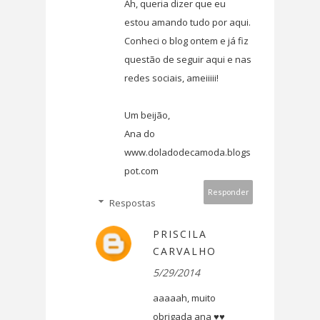
Ah, queria dizer que eu
estou amando tudo por aqui.
Conheci o blog ontem e já fiz
questão de seguir aqui e nas
redes sociais, ameiiiii!
Um beijão,
Ana do
www.doladodecamoda.blogs
pot.com
Responder
Respostas
PRISCILA
CARVALHO
5/29/2014
aaaaah, muito
obrigada ana ♥♥