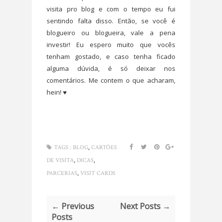
visita pro blog e com o tempo eu fui
sentindo falta disso. Então, se você é
blogueiro ou blogueira, vale a pena
investir! Eu espero muito que vocês
tenham gostado, e caso tenha ficado
alguma dúvida, é só deixar nos
comentários. Me contem o que acharam,
hein! ♥
,
TAGS :
BLOG
CARTÕES
,
,
DE VISITA
DICAS
,
PARCERIAS
VISIT CARDS
← Previous
Next Posts →
Posts