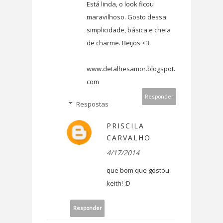
Está linda, o look ficou
maravilhoso. Gosto dessa
simplicidade, básica e cheia
de charme. Beijos <3
www.detalhesamor.blogspot.
com
Responder
Respostas
PRISCILA
CARVALHO
4/17/2014
que bom que gostou
keith! :D
Responder