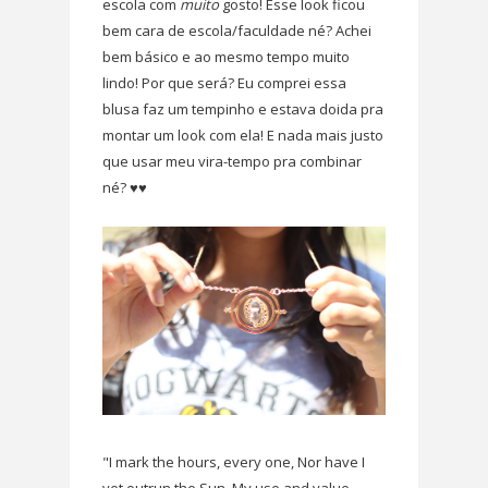
escola com
muito
gosto! Esse look ficou
bem cara de escola/faculdade né? Achei
bem básico e ao mesmo tempo muito
lindo! Por que será? Eu comprei essa
blusa faz um tempinho e estava doida pra
montar um look com ela! E nada mais justo
que usar meu vira-tempo pra combinar
né? ♥♥
"I mark the hours, every one, Nor have I
yet outrun the Sun. My use and value,