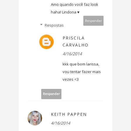
Amo quando você faz look
haha! Lindona ♥
Responder
Respostas
PRISCILA
CARVALHO
4/16/2014
kkk que bom larissa,
vou tentar fazer mais
vezes <3
Responder
KEITH PAPPEN
4/16/2014