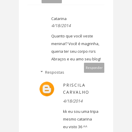
Catarina
4/18/2014
Quanto que você veste
menina!? Você é magrinha,
queria ter seu corpo rsrs
Abraços e eu amo seu blog!
Responder
Respostas
PRISCILA
CARVALHO
4/18/2014
kk eu sou uma tripa
mesmo catarina
eu visto 36 ^^