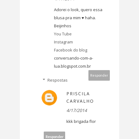
Adorei o look, quero essa
blusa pra mim ♥ haha.
Beijinhos
You Tube
Instagram
Facebook do blog
conversando-com-a-
lua.blogspot.com.br
Responder
Respostas
PRISCILA
CARVALHO
4/17/2014
kkk brigada flor
Responder