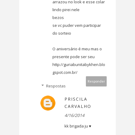
arrazou no look e esse colar
lindo pirei nele
bezos
se vc puder vem participar
do sorteio
O aniversário é meu mas o
presente pode ser seu
http://guriabunitabykhen.blo
gspot.com.br/
Responder
Respostas
PRISCILA
CARVALHO
4/16/2014
kk brigada ju ♥