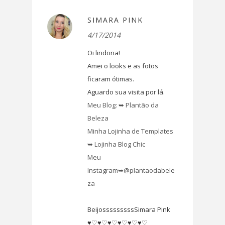
SIMARA PINK
4/17/2014
Oi lindona!
Amei o looks e as fotos
ficaram ótimas.
Aguardo sua visita por lá.
Meu Blog: ➥ Plantão da
Beleza
Minha Lojinha de Templates
➥ Lojinha Blog Chic
Meu
Instagram➥@plantaodabele
za
BeijosssssssssSimara Pink
♥♡♥♡♥♡♥♡♥♡♥♡