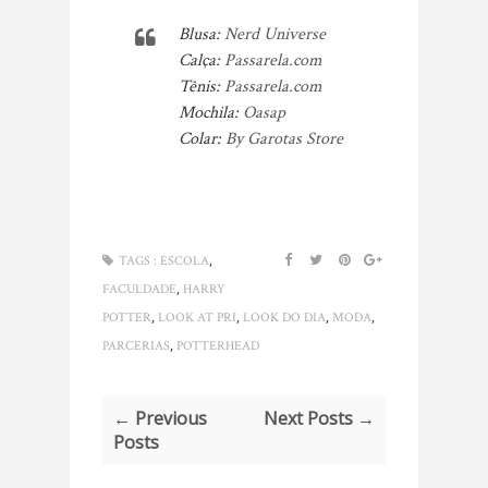
Blusa:
Nerd Universe
Calça:
Passarela.com
Tênis:
Passarela.com
Mochila:
Oasap
Colar:
By Garotas Store
,
TAGS :
ESCOLA
,
FACULDADE
HARRY
,
,
,
,
POTTER
LOOK AT PRI
LOOK DO DIA
MODA
,
PARCERIAS
POTTERHEAD
← Previous
Next Posts →
Posts