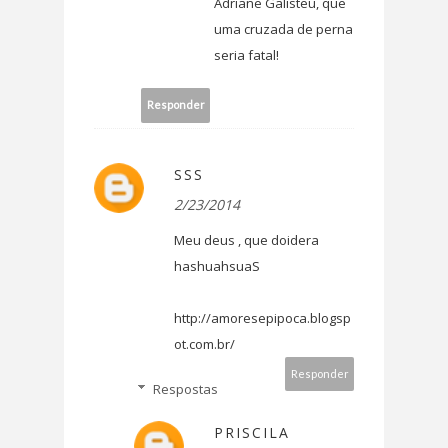
Adriane Galisteu, que
uma cruzada de perna
seria fatal!
Responder
SSS
2/23/2014
Meu deus , que doidera
hashuahsuaS
http://amoresepipoca.blogsp
ot.com.br/
Responder
Respostas
PRISCILA