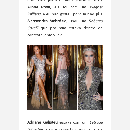
Alinne Rosa
, ela foi com um
Wagner
Kallieno
, e eu não gostei.. porque não. Já a
Alessandra Ambrósio
, usou um
Roberto
Cavalli
que pra mim estava dentro do
contexto, então.. ok!
Adriane Galisteu
estava com um
Lethicia
Bronstein
suuper ousado; mas pra mim a