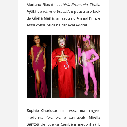
Mariana Rios
de
Lethicia Bronstein
.
Thaila
Ayala
de
Patricia Bonaldi.
E pausa pro look
da
Glória Maria
.. arrasou no Animal Print e
essa coisa louca na cabeça! Adorei.
Sophie Charlotte
com essa maquiagem
medonha (ok, ok, é carnaval).
Mirella
Santos
de gueixa (também medonha). E