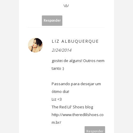
\õ/
Responder
LIZ ALBUQUERQUE
2/24/2014
gostei de alguns! Outros nem
tanto :)
Passando para desejar um
ótimo dia!
Liz <3
The Red Lil' Shoes blog
http://www.theredlilshoes.co
m.br/
Responder