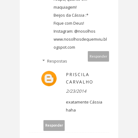
maquiagem!
Beijos da Cássia :*
Fique com Deus!
Instagram: @nosolhos
www.nosolhosdequemviu.bl
ogspot.com
Responder
Respostas
PRISCILA
CARVALHO
2/23/2014
exatamente Cássia
haha
Responder