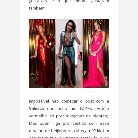
gostaram, e o que menos gostaram
também!
Impossível não começar o post com a
Valesca
que usou um
Walério
Araújo
vermelho (só pras invejosas de plantão).
Mas quem liga pro vestido com esse
detalhe de beijinho na cabeça né? kk Um
dos looks que eu menos gostei foi o da