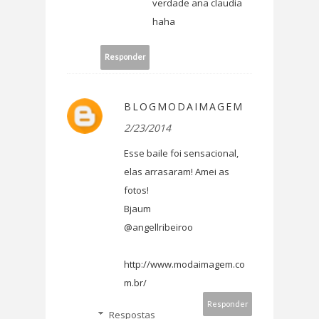
verdade ana claudia
haha
Responder
BLOGMODAIMAGEM
2/23/2014
Esse baile foi sensacional,
elas arrasaram! Amei as
fotos!
Bjaum
@angellribeiroo
http://www.modaimagem.co
m.br/
Responder
Respostas