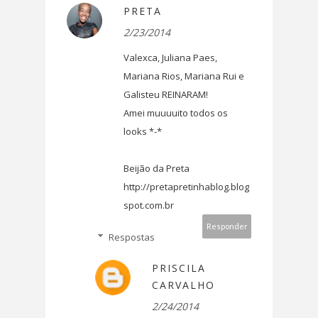
PRETA
2/23/2014
Valexca, Juliana Paes,
Mariana Rios, Mariana Rui e
Galisteu REINARAM!
Amei muuuuito todos os
looks *-*
Beijão da Preta
http://pretapretinhablog.blog
spot.com.br
Responder
Respostas
PRISCILA
CARVALHO
2/24/2014