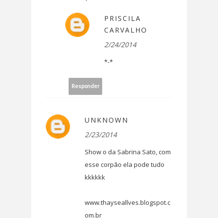
PRISCILA
CARVALHO
2/24/2014
*-*
Responder
UNKNOWN
2/23/2014
Show o da Sabrina Sato, com
esse corpão ela pode tudo
kkkkkk
www.thayseallves.blogspot.c
om.br