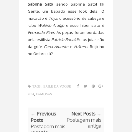
Sabrina Sato
sendo Sabrina Sato! kk
Gente, um babado esse look dela: O
macacão é
Triya
, o acessório de cabeça e
rabo
Walério Araújo
e esse hiper salto é
Fernando Pires
. As peças foram bordadas
pela estilista
Patricia Bonaldi
e as joias são
da grife
Carla Amorim
e
H.Stern
. Beijinho
no Ombro, tá?
TAGS :
BAILE DA VOGUE
,
2014
FAMOSAS
← Previous
Next Posts →
Posts
Postagem mais
antiga
Postagem mais