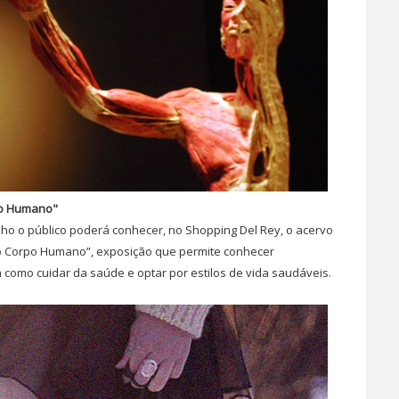
po Humano"
lho o público poderá conhecer, no Shopping Del Rey, o acervo
do Corpo Humano”, exposição que permite conhecer
como cuidar da saúde e optar por estilos de vida saudáveis.