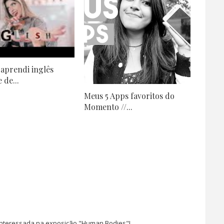
aprendi inglês
 de...
Meus 5 Apps favoritos do
Momento //...
 interessada na exposição "Human Bodies"!