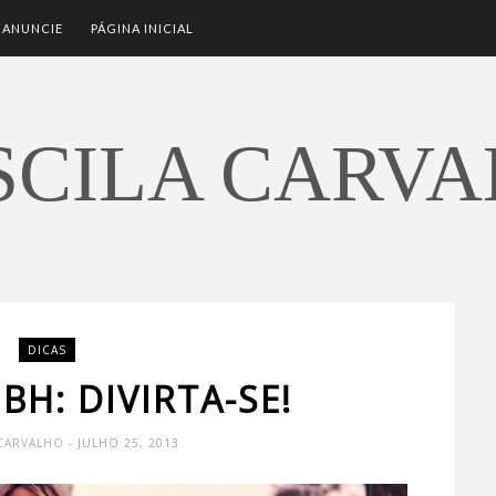
ANUNCIE
PÁGINA INICIAL
SCILA CARV
DICAS
BH: DIVIRTA-SE!
 CARVALHO
- JULHO 25, 2013