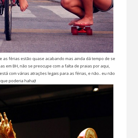
e as férias estão quase acabando mas ainda dá tempo de se
ias em BH, não se preocupe com a falta de praias por aqui,
 está com várias atrações legais para as férias, e não.. eu não
 que poderia haha)!