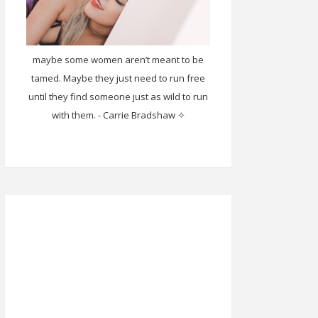
maybe some women aren’t meant to be
tamed. Maybe they just need to run free
until they find someone just as wild to run
with them. - Carrie Bradshaw ✧