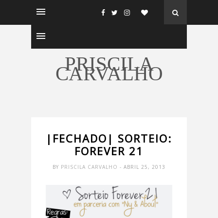
PRISCILA
CARVALHO
|FECHADO| SORTEIO:
FOREVER 21
BY
PRISCILA CARVALHO
- ABRIL 25, 2013