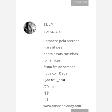
Responder
ELLY
12/14/2012
Parabéns pela parceria
maravilhosa
adoro essas coisinhas
românticas!
ótimo fim de semana
fique com Deus
Bjão ✿◠‿◠)✿
/(.”)__☆
/||\
_||_
www.coisasdeladdy.com