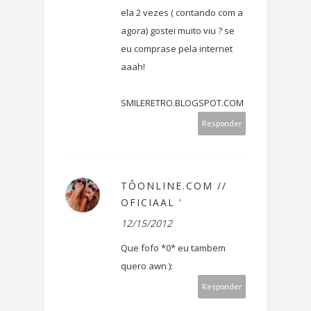
ela 2 vezes ( contando com a
agora) gostei muito viu ? se
eu comprase pela internet
aaah!
SMILERETRO.BLOGSPOT.COM
Responder
TÔONLINE.COM //
OFICIAAL '
12/15/2012
Que fofo *0* eu tambem
quero awn ):
Responder