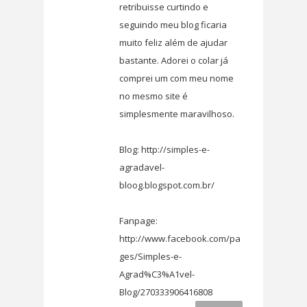
retribuisse curtindo e
seguindo meu blog ficaria
muito feliz além de ajudar
bastante. Adorei o colar já
comprei um com meu nome
no mesmo site é
simplesmente maravilhoso.
Blog: http://simples-e-
agradavel-
bloog.blogspot.com.br/
Fanpage:
http://www.facebook.com/pa
ges/Simples-e-
Agrad%C3%A1vel-
Blog/270333906416808