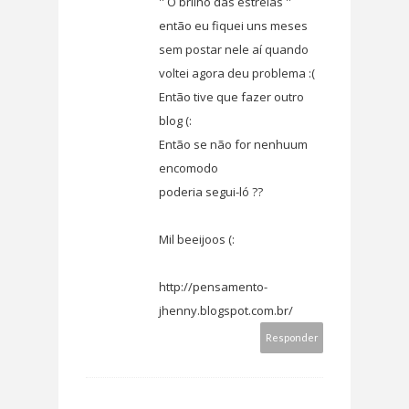
'' O brilho das estrelas ''
então eu fiquei uns meses
sem postar nele aí quando
voltei agora deu problema :(
Então tive que fazer outro
blog (:
Então se não for nenhuum
encomodo
poderia segui-ló ??
Mil beeijoos (:
http://pensamento-
jhenny.blogspot.com.br/
Responder