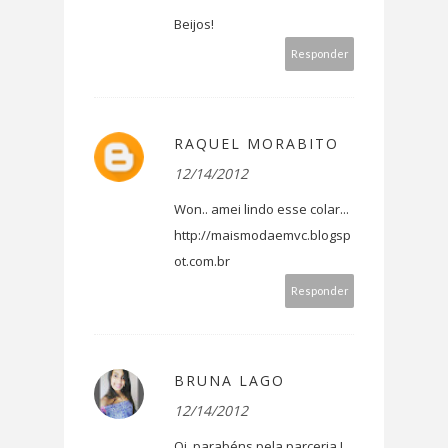
Beijos!
Responder
RAQUEL MORABITO
12/14/2012
Won.. amei lindo esse colar...
http://maismodaemvc.blogsp
ot.com.br
Responder
BRUNA LAGO
12/14/2012
Oi, parabéns pela parceria !