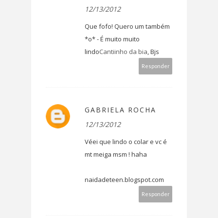
12/13/2012
Que fofo! Quero um também
*o* - É muito muito
lindo
Cantiinho da bia
, Bjs
Responder
GABRIELA ROCHA
12/13/2012
Véei que lindo o colar e vc é
mt meiga msm ! haha
naidadeteen.blogspot.com
Responder