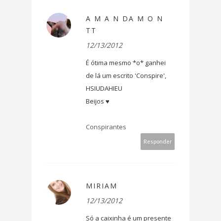
A M A N DA M O N
TT
12/13/2012
É ótima mesmo *o* ganhei
de lá um escrito 'Conspire',
HSIUDAHIEU
Beijos ♥
Conspirantes
Responder
MIRIAM
12/13/2012
Só a caixinha é um presente