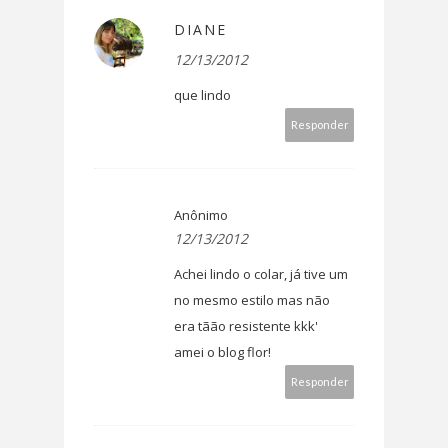
DIANE
12/13/2012
que lindo
Responder
Anônimo
12/13/2012
Achei lindo o colar, já tive um
no mesmo estilo mas não
era tãão resistente kkk'
amei o blog flor!
Responder