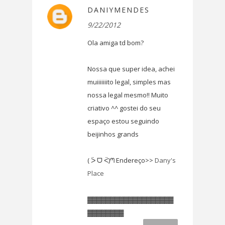
DANIYMENDES
9/22/2012
Ola amiga td bom?
Nossa que super idea, achei
muiiiiiiito legal, simples mas
nossa legal mesmo!! Muito
criativo ^^ gostei do seu
espaço estou seguindo
beijinhos grands
( ᐵ ᗜ ᑈ)ᘉ Endereço>>
Dany's
Place
▓▓▓▓▓▓▓▓▓▓▓▓▓▓▓▓▓▓▓
▓▓▓▓▓▓▓▓