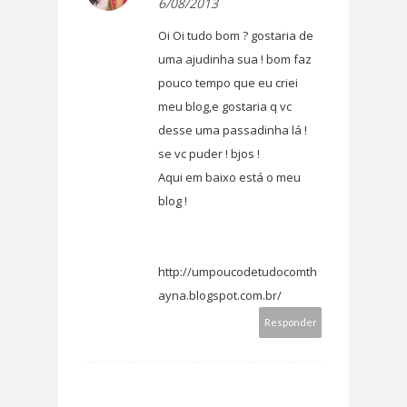
6/08/2013
Oi Oi tudo bom ? gostaria de
uma ajudinha sua ! bom faz
pouco tempo que eu criei
meu blog,e gostaria q vc
desse uma passadinha lá !
se vc puder ! bjos !
Aqui em baixo está o meu
blog !
http://umpoucodetudocomth
ayna.blogspot.com.br/
Responder