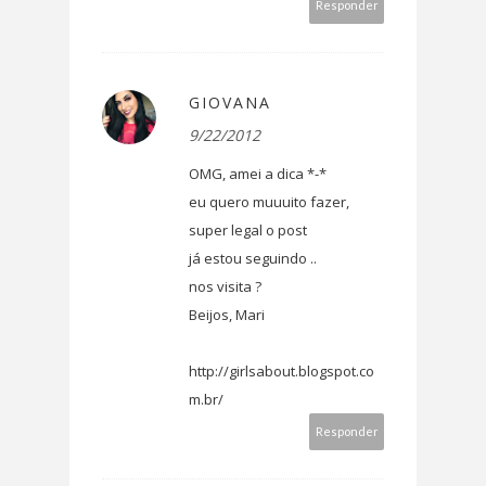
Responder
GIOVANA
9/22/2012
OMG, amei a dica *-*
eu quero muuuito fazer,
super legal o post
já estou seguindo ..
nos visita ?
Beijos, Mari
http://girlsabout.blogspot.co
m.br/
Responder