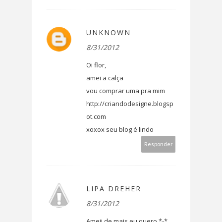
UNKNOWN
8/31/2012
Oi flor,
amei a calça
vou comprar uma pra mim
http://criandodesigne.blogsp
ot.com
xoxox seu blog é lindo
Responder
LIPA DREHER
8/31/2012
Ameii de mais eu quero *-*.