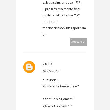
calça assim, onde tem??? :(
E pra trás realmente ficou
muito legal de tatuar *o*
amei sério
theclassicblack.blogspot.com.
br
Responder
2013
8/31/2012
que linda!
e diferente também né?
adorei o blog amore!
visite o meu tbm *-*