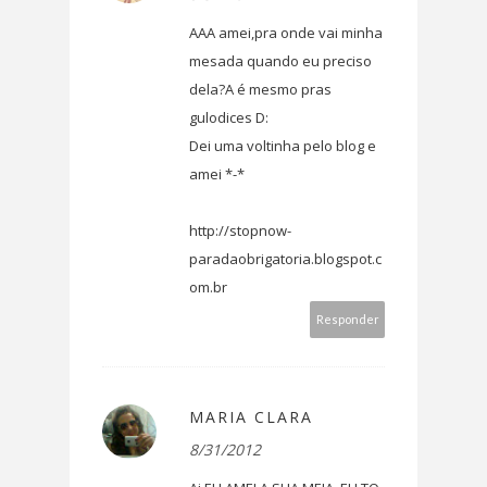
AAA amei,pra onde vai minha
mesada quando eu preciso
dela?A é mesmo pras
gulodices D:
Dei uma voltinha pelo blog e
amei *-*
http://stopnow-
paradaobrigatoria.blogspot.c
om.br
Responder
MARIA CLARA
8/31/2012