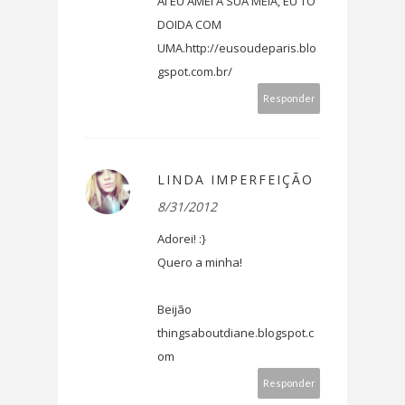
Ai EU AMEI A SUA MEIA, EU TO
DOIDA COM
UMA.http://eusoudeparis.blo
gspot.com.br/
Responder
LINDA IMPERFEIÇÃO
8/31/2012
Adorei! :}
Quero a minha!
Beijão
thingsaboutdiane.blogspot.c
om
Responder