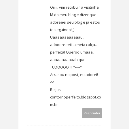
Oiiiii, vim retribuir a visitinha
lá do meu blog e dizer que
adoreeei seu blog e já estou
te seguindo! ;)
Uaaaaaaaaaaaau,
adoooreeeiii a meia calça...
perfeita! Queroo umaaa,
aaaaaaaaaaah que
TUDOOOO !!! *----*
Arrasou no post, eu adorei!
^^
Beijos.
contornoperfeito.blogspot.co
m.br
Responder