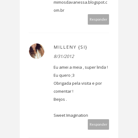
mimosdavanessa.blogspot.c
om.br
Responder
MILLENY {SI}
8/31/2012
Eu amei a meia , super linda !
Eu quero ;3
Obrigada pela visita e por
comentar !
Beijos .
Sweet Imagination
Responder