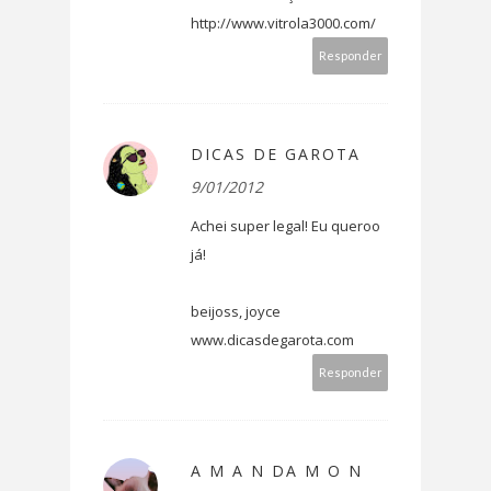
http://www.vitrola3000.com/
Responder
DICAS DE GAROTA
9/01/2012
Achei super legal! Eu queroo
já!
beijoss, joyce
www.dicasdegarota.com
Responder
A M A N DA M O N