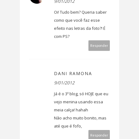
9/01/2012
Oi! Tudo bem? Queria saber
como que você faz esse
efeito nas letras da foto?! É
com PS?
Responder
DANI RAMONA
9/01/2012
Já é o 3º blog, só HOJE que eu
vejo menina usando essa
meia calça! hahah
Não acho muito bonito, mas
até que é fofo,
Responder