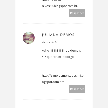
alves15.blogspot.com.br/
Responder
JULIANA DEMOS
8/22/2012
Acho liiiiiiiiiiiiiiiiiindo demais
*.* quero um loooogo
http://simplesmenteassimj.bl
ogspot.com.br/
Responder